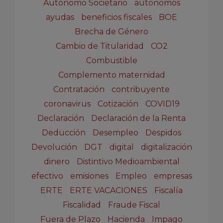
Autónomo Societario
autonomos
ayudas
beneficios fiscales
BOE
Brecha de Género
Cambio de Titularidad
CO2
Combustible
Complemento maternidad
Contratación
contribuyente
coronavirus
Cotización
COVID19
Declaración
Declaración de la Renta
Deducción
Desempleo
Despidos
Devolución
DGT
digital
digitalización
dinero
Distintivo Medioambiental
efectivo
emisiones
Empleo
empresas
ERTE
ERTE VACACIONES
Fiscalía
Fiscalidad
Fraude Fiscal
Fuera de Plazo
Hacienda
Impago