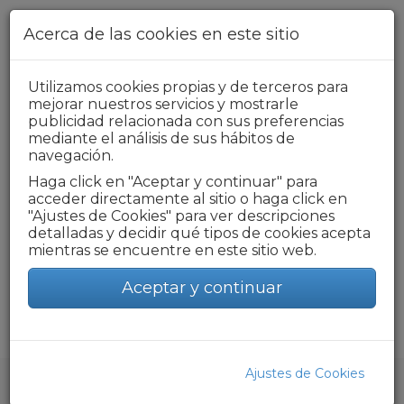
Pasar al contenido principal
Acerca de las cookies en este sitio
Utilizamos cookies propias y de terceros para
+34 976 218 319
mejorar nuestros servicios y mostrarle
publicidad relacionada con sus preferencias
Formulario de búsqueda
mediante el análisis de sus hábitos de
navegación.
Haga click en "Aceptar y continuar" para
acceder directamente al sitio o haga click en
Toggle
"Ajustes de Cookies" para ver descripciones
navigat
detalladas y decidir qué tipos de cookies acepta
mientras se encuentre en este sitio web.
BENEFICIOS FISCALES
Aceptar y continuar
Ajustes de Cookies