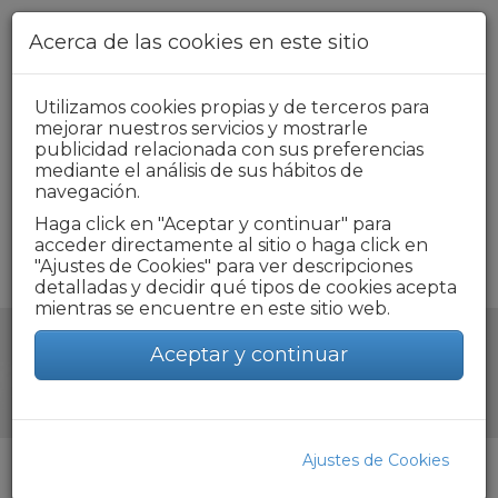
Pasar al contenido principal
Acerca de las cookies en este sitio
Utilizamos cookies propias y de terceros para
+34 976 218 319
mejorar nuestros servicios y mostrarle
publicidad relacionada con sus preferencias
Formulario de búsqueda
mediante el análisis de sus hábitos de
navegación.
Haga click en "Aceptar y continuar" para
acceder directamente al sitio o haga click en
Toggle
"Ajustes de Cookies" para ver descripciones
navigat
detalladas y decidir qué tipos de cookies acepta
mientras se encuentre en este sitio web.
Aceptar y continuar
Ajustes de Cookies
MUCHO MÁS QUE UNA