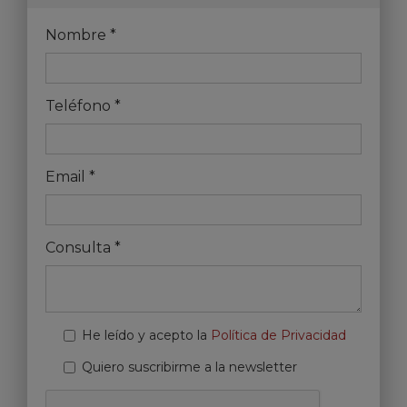
Nombre
*
Teléfono
*
Email
*
Consulta
*
He leído y acepto la
Política de Privacidad
Política de privacidad
*
Quiero suscribirme a la newsletter
Suscripción newsletter