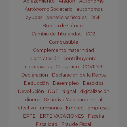
Aplazamiento
Aragón
Autónomo
Autónomo Societario
autonomos
ayudas
beneficios fiscales
BOE
Brecha de Género
Cambio de Titularidad
CO2
Combustible
Complemento maternidad
Contratación
contribuyente
coronavirus
Cotización
COVID19
Declaración
Declaración de la Renta
Deducción
Desempleo
Despidos
Devolución
DGT
digital
digitalización
dinero
Distintivo Medioambiental
efectivo
emisiones
Empleo
empresas
ERTE
ERTE VACACIONES
Fiscalía
Fiscalidad
Fraude Fiscal