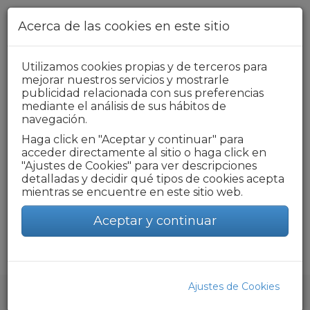
Pasar al contenido principal
Acerca de las cookies en este sitio
Utilizamos cookies propias y de terceros para
+34 976 218 319
mejorar nuestros servicios y mostrarle
publicidad relacionada con sus preferencias
Formulario de búsqueda
mediante el análisis de sus hábitos de
navegación.
Haga click en "Aceptar y continuar" para
acceder directamente al sitio o haga click en
Toggle
"Ajustes de Cookies" para ver descripciones
navigat
detalladas y decidir qué tipos de cookies acepta
mientras se encuentre en este sitio web.
DECLARACIÓN
Aceptar y continuar
Ajustes de Cookies