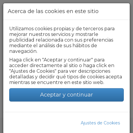
Pasar al contenido principal
Acerca de las cookies en este sitio
Utilizamos cookies propias y de terceros para
+34 976 218 319
mejorar nuestros servicios y mostrarle
publicidad relacionada con sus preferencias
Formulario de búsqueda
mediante el análisis de sus hábitos de
navegación.
Haga click en "Aceptar y continuar" para
acceder directamente al sitio o haga click en
Toggle
"Ajustes de Cookies" para ver descripciones
navigat
detalladas y decidir qué tipos de cookies acepta
mientras se encuentre en este sitio web.
CAMBIO DE TITULARIDAD
Aceptar y continuar
Ajustes de Cookies