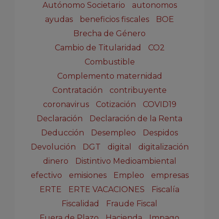
Autónomo Societario
autonomos
ayudas
beneficios fiscales
BOE
Brecha de Género
Cambio de Titularidad
CO2
Combustible
Complemento maternidad
Contratación
contribuyente
coronavirus
Cotización
COVID19
Declaración
Declaración de la Renta
Deducción
Desempleo
Despidos
Devolución
DGT
digital
digitalización
dinero
Distintivo Medioambiental
efectivo
emisiones
Empleo
empresas
ERTE
ERTE VACACIONES
Fiscalía
Fiscalidad
Fraude Fiscal
Fuera de Plazo
Hacienda
Impago