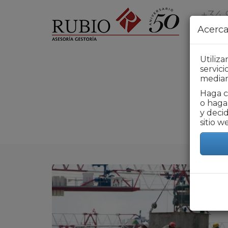
Pasar al contenido principal
+34 
Acerca
S
Utiliz
servic
median
Haga c
o haga 
y deci
sitio w