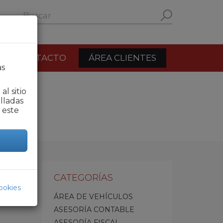
Formulario de
búsqueda
CONTACTO
ÁREA CLIENTES
as
l sitio
lladas
 este
CATEGORÍAS
ookies
ÁREA DE VEHÍCULOS
ASESORÍA CONTABLE
ASESORÍA FISCAL